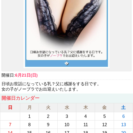
開催日:
6月21日(日)
日頃お世話になっている乳？父に感謝をする日です。
女の子がノーブラでお出迎えいたします。
開催日カレンダー
日
月
火
水
木
金
土
1
2
3
4
5
6
7
8
9
10
11
12
13
14
15
16
17
18
19
20